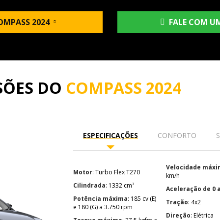
OMPASS 2024
FALE COM UM
SÕES DO
COMPASS 2024
ESPECIFICAÇÕES
CONFORTO
Velocidade máx
Motor
: Turbo Flex T270
km/h
Cilindrada
: 1332 cm³
Aceleração de 0 
Potência máxima
: 185 cv (E)
Tração
: 4x2
e 180 (G) a 3.750 rpm
Direção
: Elétrica