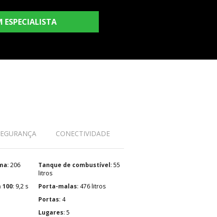
 ESPECIALISTA
SEGURANÇA
CONECTIVIDADE
ima
: 206
Tanque de combustível
: 55
litros
a 100
: 9,2 s
Porta-malas
: 476 litros
Portas
: 4
Lugares
: 5