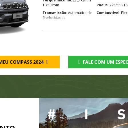
Torque máximo
: 27,5 kgfm a
1.750 rpm
Pneus
: 225/55 R18
Transmissão
: Automática de
Combustível
: Flex
6 velocidades
MEU COMPASS 2024
FALE COM UM ESPEC
ENTO