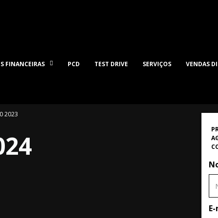
S FINANCEIRAS
PCD
TEST DRIVE
SERVIÇOS
VENDAS D
0 2023
P
024
A
C
N
E-