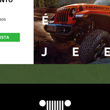
sos
LISTA