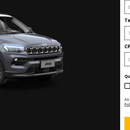
Te
C
Qu
Ao
Pol