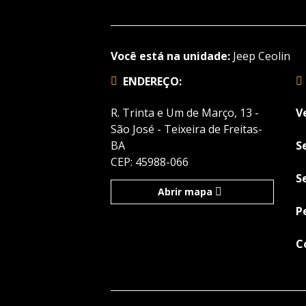
Você está na unidade:
Jeep Ceolin
ENDEREÇO:
R. Trinta e Um de Março, 13 -
V
São José - Teixeira de Freitas-
BA
S
CEP: 45988-066
S
Abrir mapa
P
C