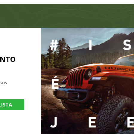
ENTO
sos
LISTA