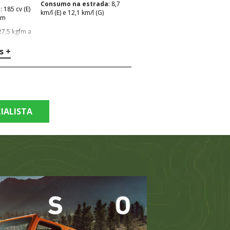
Consumo na estrada
: 8,7
a
: 185 cv (E)
km/l (E) e 12,1 km/l (G)
pm
s +
IALISTA