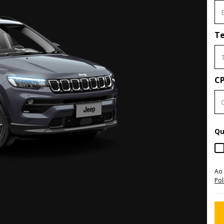
Te
C
Qu
Ao
Pol