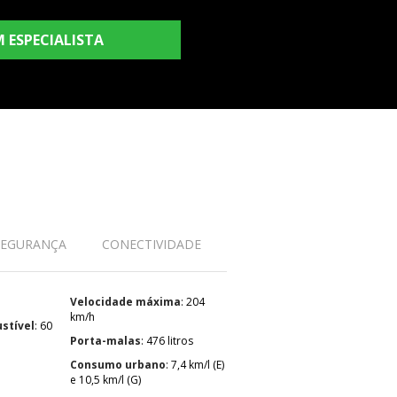
 ESPECIALISTA
SEGURANÇA
CONECTIVIDADE
Velocidade máxima
: 204
km/h
stível
: 60
Porta-malas
: 476 litros
Consumo urbano
: 7,4 km/l (E)
e 10,5 km/l (G)