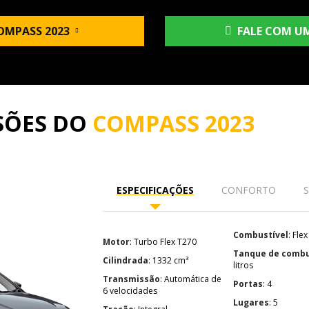
OMPASS 2023
FALE COM UM
SÕES DO
COMPASS 2023
ESPECIFICAÇÕES
CONFORTO
Combustível
: Flex
Motor
: Turbo Flex T270
Tanque de combu
Cilindrada
: 1332 cm³
litros
Transmissão
: Automática de
Portas
: 4
6 velocidades
Lugares
: 5