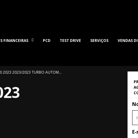
S FINANCEIRAS
PCD
TEST DRIVE
SERVIÇOS
VENDAS D
23 2023/2023 TURBO AUTOMÁTICO FLEX
P
023
A
C
N
E-