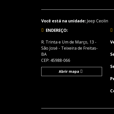
Você está na unidade:
Jeep Ceolin
ENDEREÇO:
R. Trinta e Um de Março, 13 -
V
São José - Teixeira de Freitas-
BA
S
CEP: 45988-066
S
Abrir mapa
P
C