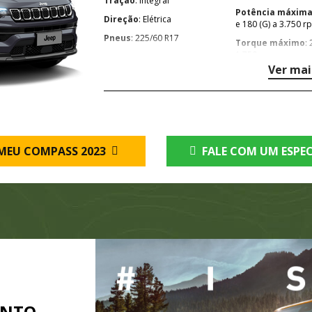
Tração
: Integral
Potência máxim
Direção
: Elétrica
e 180 (G) a 3.750 r
Pneus
: 225/60 R17
Torque máximo
: 27,5 kgfm a
1.750 rpm
Ver mai
MEU COMPASS 2023
FALE COM UM ESPEC
ENTO