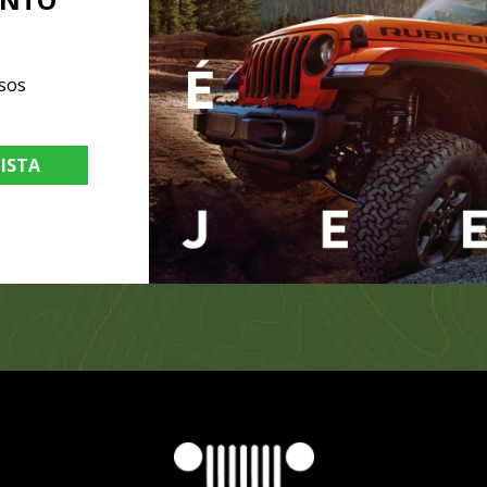
sos
LISTA