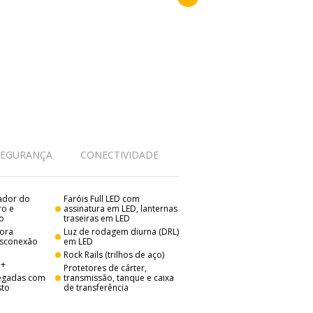
SEGURANÇA
CONECTIVIDADE
eador do
Faróis Full LED com
ro e
assinatura em LED, lanternas
ro
traseiras em LED
dora
Luz de rodagem diurna (DRL)
esconexão
em LED
Rock Rails (trilhos de aço)
d+
Protetores de cárter,
egadas com
transmissão, tanque e caixa
sto
de transferência