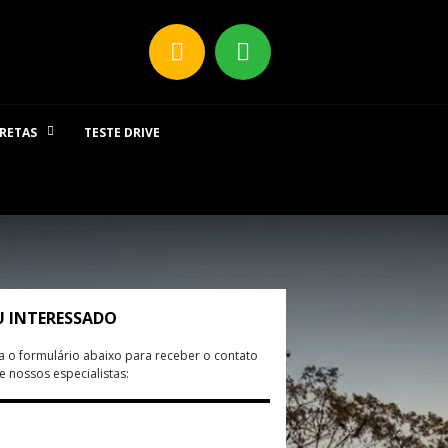
IRETAS
TESTE DRIVE
U INTERESSADO
 o formulário abaixo para receber o contato
 nossos especialistas:
e