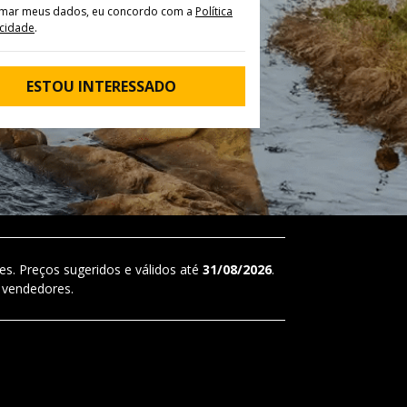
rmar meus dados, eu concordo com a
Política
acidade
.
ESTOU INTERESSADO
es. Preços sugeridos e válidos até
31/08/2026
.
 vendedores.