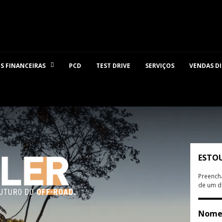
S FINANCEIRAS
PCD
TEST DRIVE
SERVIÇOS
VENDAS D
ESTO
Preencha
de um de
Nom