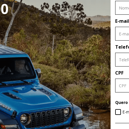
00
E-mai
Telef
CPF
Quero 
E-m