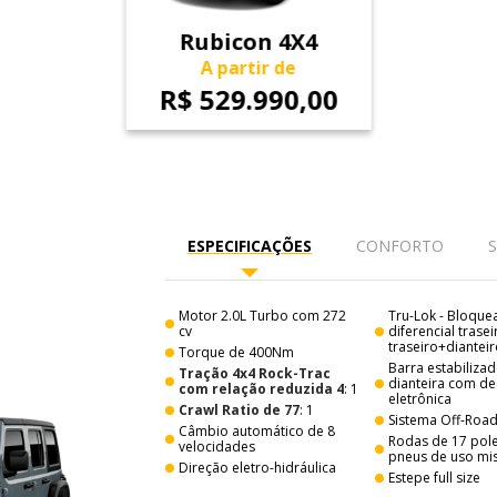
Rubicon 4X4
A partir de
R$ 529.990,00
ESPECIFICAÇÕES
CONFORTO
Motor 2.0L Turbo com 272
Tru-Lok - Bloqu
cv
diferencial trasei
traseiro+diantei
Torque de 400Nm
Barra estabiliza
Tração 4x4 Rock-Trac
dianteira com d
com relação reduzida 4
: 1
eletrônica
Crawl Ratio de 77
: 1
Sistema Off-Roa
Câmbio automático de 8
Rodas de 17 pol
velocidades
pneus de uso mi
Direção eletro-hidráulica
Estepe full size